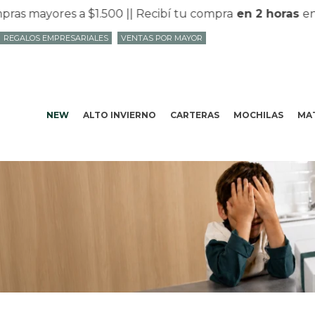
mayores a $1.500 |
| Recibí tu compra
en 2 horas
en Mv
REGALOS EMPRESARIALES
VENTAS POR MAYOR
NEW
ALTO INVIERNO
CARTERAS
MOCHILAS
MAT