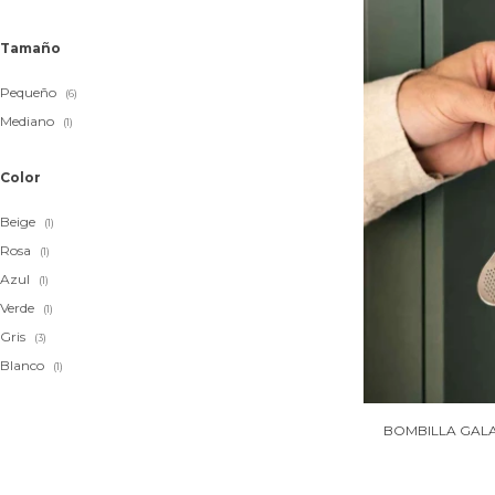
Tamaño
Pequeño
(6)
Mediano
(1)
Color
Beige
(1)
Rosa
(1)
Azul
(1)
Verde
(1)
Gris
(3)
Blanco
(1)
BOMBILLA GALA