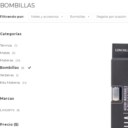
BOMBILLAS
Filtrando por:
Mates y accesorios
Bombillas
Regalos por ocasión:
Categorías
Termos
(7)
Mates
(11)
Materas
(20)
Bombillas
(8)
Yerberas
(1)
Kits Materos
(14)
Marcas
Lincoln's
(8)
Precio
($)