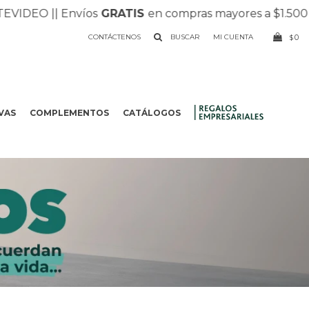
DEO |
| Envíos
GRATIS
en compras mayores a $1.500 |
| R
CONTÁCTENOS
0
$
VAS
COMPLEMENTOS
CATÁLOGOS
.