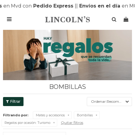
s
en Mvd con
Pedido Express
|
|
Envíos en el día
en M

BOMBILLAS
Recomendados
Filtrando por:
Mates y accesorios
Bombillas
Quitar filtros
Regalos por ocasión:
Turismo