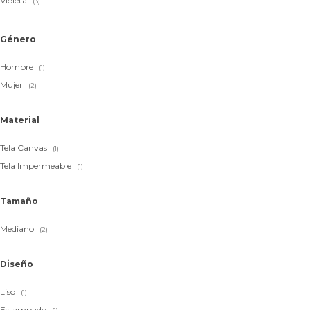
Violeta
(3)
Género
Hombre
(1)
Mujer
(2)
Material
Tela Canvas
(1)
Tela Impermeable
(1)
Tamaño
Mediano
(2)
Diseño
Liso
(1)
Estampado