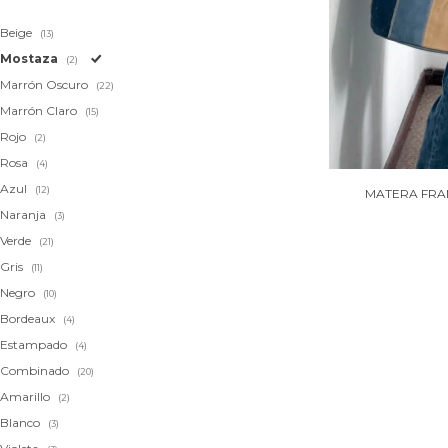
Beige
(13)
Mostaza
(2)
Marrón Oscuro
(22)
Marrón Claro
(15)
Rojo
(2)
Rosa
(4)
Azul
(12)
MATERA FRAN
Naranja
(3)
Verde
(21)
Gris
(11)
Negro
(10)
Bordeaux
(4)
Estampado
(4)
Combinado
(20)
Amarillo
(2)
Blanco
(3)