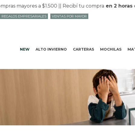
as mayores a $1.500 |
| Recibí tu compra
en 2 horas
en 
REGALOS EMPRESARIALES
VENTAS POR MAYOR
NEW
ALTO INVIERNO
CARTERAS
MOCHILAS
MAT