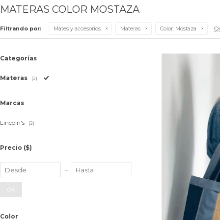
MATERAS COLOR MOSTAZA
Qu
Filtrando por:
Mates y accesorios
Materas
Color:
Mostaza
Categorías
Materas
(2)
Marcas
Lincoln's
(2)
Precio
($)
OK
Color