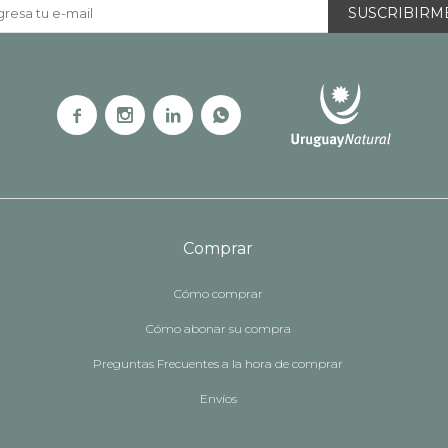
SUSCRIBIRM




Comprar
Cómo comprar
Cómo abonar su compra
Preguntas Frecuentes a la hora de comprar
Envíos