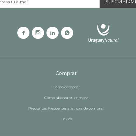
SUSCRIBIRM




Comprar
Cómo comprar
Cómo abonar su compra
Preguntas Frecuentes a la hora de comprar
Envíos