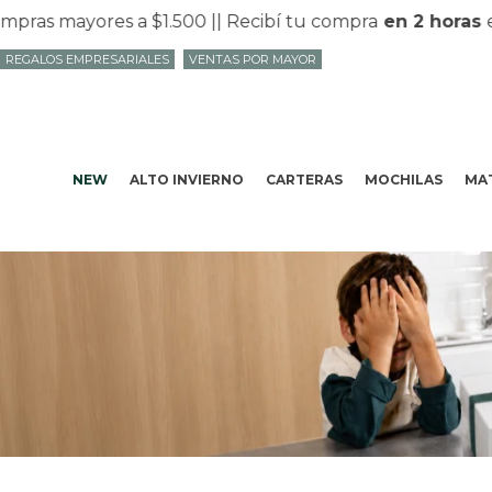
ras mayores a $1.500 |
| Recibí tu compra
en 2 horas
en
REGALOS EMPRESARIALES
VENTAS POR MAYOR
NEW
ALTO INVIERNO
CARTERAS
MOCHILAS
MAT