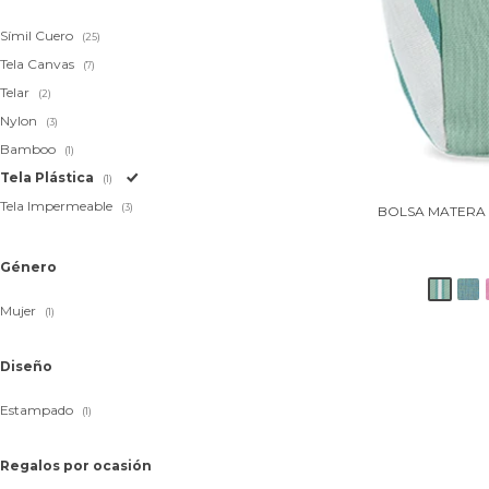
Símil Cuero
(25)
Tela Canvas
(7)
Telar
(2)
Nylon
(3)
Bamboo
(1)
Tela Plástica
(1)
Tela Impermeable
(3)
BOLSA MATERA 
Género
Mujer
(1)
Diseño
Estampado
(1)
Regalos por ocasión