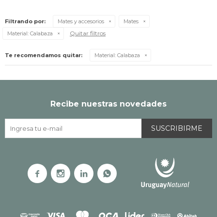
Filtrando por:
Mates y accesorios
Mates
Quitar filtros
Material:
Calabaza
Te recomendamos quitar:
Material:
Calabaza
Recibe nuestras novedades
SUSCRIBIRME



