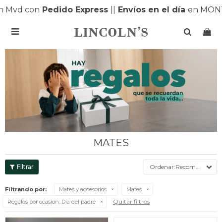
 Mvd con
Pedido Express
|
|
Envíos en el día
en MONT

MATES
Recomendados
Filtrando por:
Mates y accesorios
Mates
Quitar filtros
Regalos por ocasión:
Día del padre