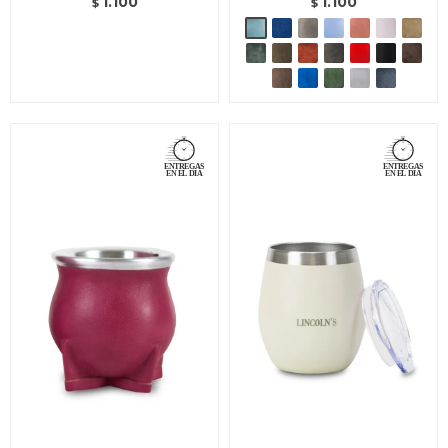
1.100
1.100
$
$