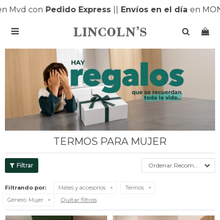
 Mvd con
Pedido Express
|
|
Envíos en el día
en MONT

TERMOS PARA MUJER
Recomendados
Filtrando por:
Mates y accesorios
Termos
Quitar filtros
Género:
Mujer