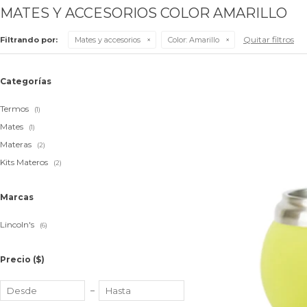
MATES Y ACCESORIOS COLOR AMARILLO
Quitar filtros
Filtrando por:
Mates y accesorios
Color:
Amarillo
Categorías
Termos
(1)
Mates
(1)
Materas
(2)
Kits Materos
(2)
Marcas
Lincoln's
(6)
Precio
($)