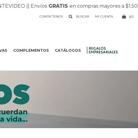
IDEO |
| Envíos
GRATIS
en compras mayores a $1.500 |
|
CONTÁCTENOS
0
$
VAS
COMPLEMENTOS
CATÁLOGOS
.