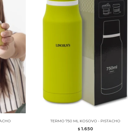
TACHO
TERMO 750 ML KOSOVO - PISTACHO
1.650
$