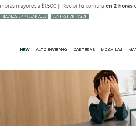
s mayores a $1.500 |
| Recibí tu compra
en 2 horas
en M
REGALOS EMPRESARIALES
VENTAS POR MAYOR
NEW
ALTO INVIERNO
CARTERAS
MOCHILAS
MAT