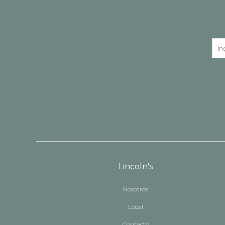
Lincoln's
Nosotros
Local
Contacto