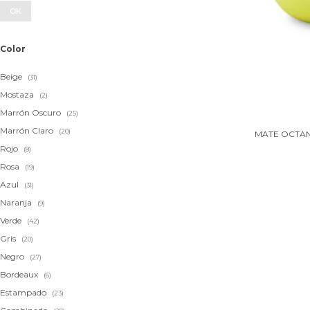
OK
Color
Beige
(31)
Mostaza
(2)
Marrón Oscuro
(25)
Marrón Claro
(20)
MATE OCTAN
Rojo
(8)
Rosa
(19)
Azul
(31)
Naranja
(9)
Verde
(42)
Gris
(20)
Negro
(27)
Bordeaux
(6)
Estampado
(23)