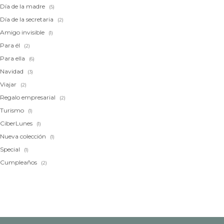
Día de la madre
(5)
Día de la secretaria
(2)
Amigo invisible
(1)
Para él
(2)
Para ella
(6)
Navidad
(3)
Viajar
(2)
Regalo empresarial
(2)
Turismo
(1)
CiberLunes
(1)
Nueva colección
(1)
Special
(1)
Cumpleaños
(2)