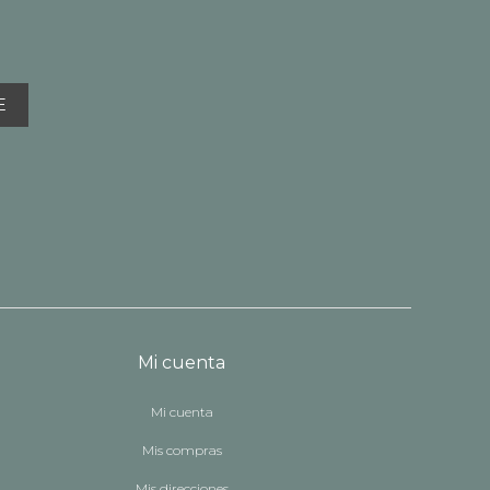
E
Mi cuenta
Mi cuenta
Mis compras
Mis direcciones