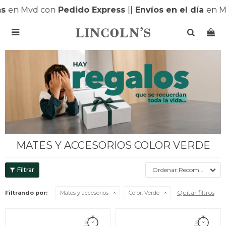
 Mvd con
Pedido Express
|
|
Envíos en el día
en MONT

MATES Y ACCESORIOS COLOR VERDE
Recomendados
Quitar filtros
Filtrando por:
Mates y accesorios
Color:
Verde