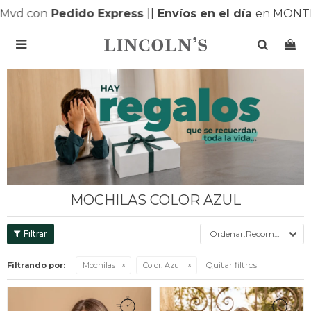
d con
Pedido Express
|
|
Envíos en el día
en MONTEVI

MOCHILAS COLOR AZUL
Recomendados
Quitar filtros
Filtrando por:
Mochilas
Color:
Azul