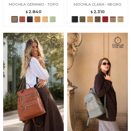
MOCHILA GERANIO - TOPO
MOCHILA CLARA - NEGRO
2.840
2.310
$
$