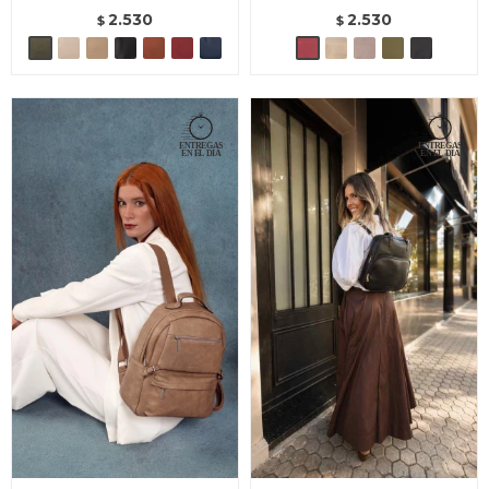
2.530
2.530
$
$