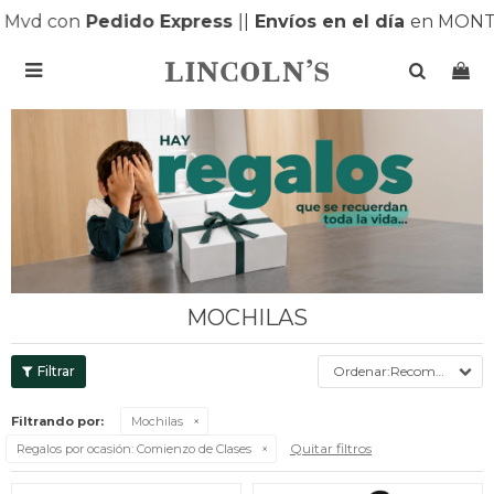
vd con
Pedido Express
|
|
Envíos en el día
en MONTEV

MOCHILAS
Recomendados
Filtrando por:
Mochilas
Quitar filtros
Regalos por ocasión:
Comienzo de Clases