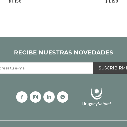
1.150
1.150
$
$
RECIBE NUESTRAS NOVEDADES
SUSCRIBIRM



