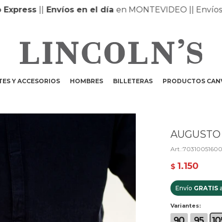
 Express
|
|
Envíos en el día
en MONTEVIDEO |
| Envíos
ES Y ACCESORIOS
HOMBRES
BILLETERAS
PRODUCTOS CAN
AUGUSTO 
7031005160
1.150
$
Envío
GRATIS
a
Variantes: