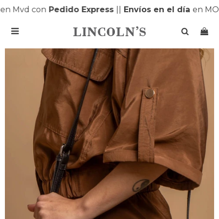
n Mvd con
Pedido Express
|
|
Envíos en el día
en MONT
