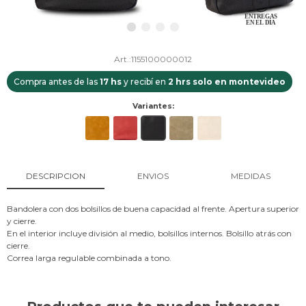
1155100000012
Compra antes de las
17 hs
y recibí en
2 hrs solo en montevideo
Variantes:
DESCRIPCION
ENVIOS
MEDIDAS
Bandolera con dos bolsillos de buena capacidad al frente. Apertura superior
y cierre.
En el interior incluye división al medio, bolsillos internos. Bolsillo atrás con
cierre.
Correa larga regulable combinada a tono.