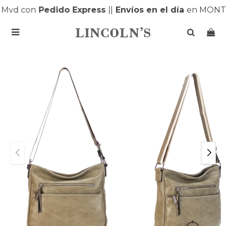
Mvd con
Pedido Express
|
|
Envíos en el día
en MONTE
