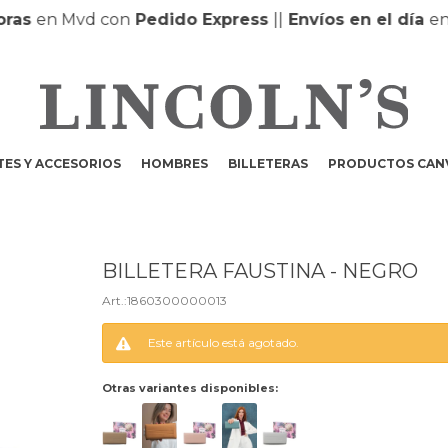
as
en Mvd con
Pedido Express
|
|
Envíos en el día
en M
ES Y ACCESORIOS
HOMBRES
BILLETERAS
PRODUCTOS CAN
BILLETERA FAUSTINA - NEGRO
1860300000013
Este artículo está agotado.
Otras variantes disponibles: