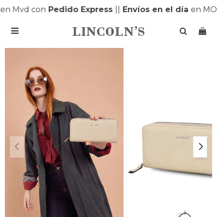
en Mvd con
Pedido Express
|
|
Envíos en el día
en MON
