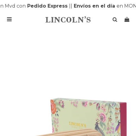
 Mvd con
Pedido Express
|
|
Envíos en el día
en MONT
