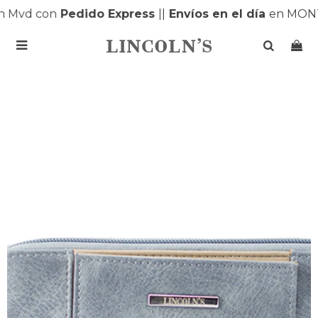
 Mvd con
Pedido Express
|
|
Envíos en el día
en MONT
