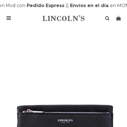
n Mvd con
Pedido Express
|
|
Envíos en el día
en MON
