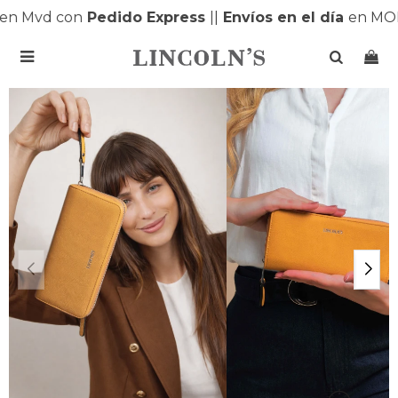
n Mvd con
Pedido Express
|
|
Envíos en el día
en MON
