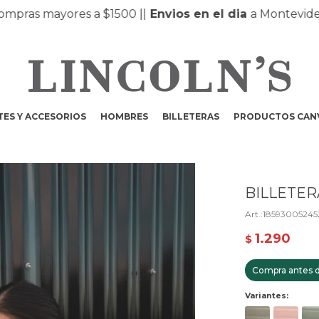
as mayores a $1500 |
|
Envios en el dia
a Montevideo y 
ES Y ACCESORIOS
HOMBRES
BILLETERAS
PRODUCTOS CAN
BILLETER
18593005245
1.290
$
Compra antes d
Variantes: