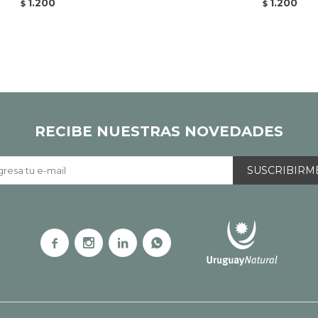
1.200
1.200
$
$
RECIBE NUESTRAS NOVEDADES
SUSCRIBIRM



