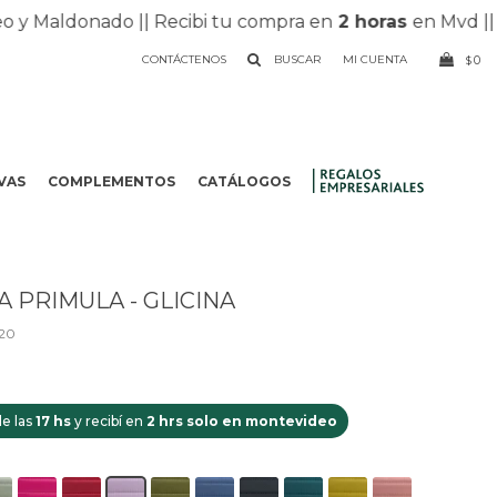
Maldonado |
| Recibi tu compra en
2 horas
en Mvd |
|
Env
CONTÁCTENOS
0
$
VAS
COMPLEMENTOS
CATÁLOGOS
.
A PRIMULA - GLICINA
20
e las
17 hs
y recibí en
2 hrs solo en montevideo