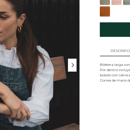
DESCRIPC
Billetera larga con
Por dentro incluye
bolsillo con cierre 
Correa de mano d