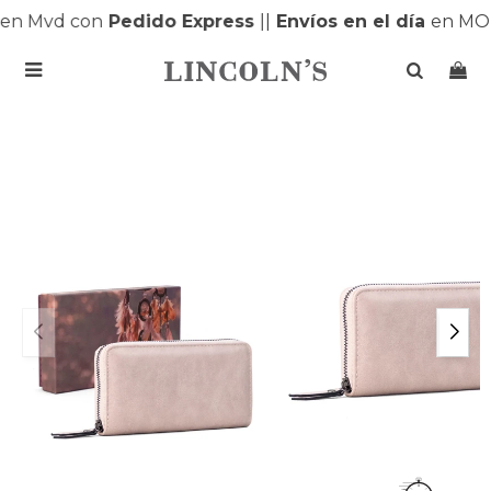
n Mvd con
Pedido Express
|
|
Envíos en el día
en MON
