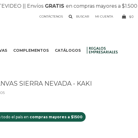
DEO |
| Envíos
GRATIS
en compras mayores a $1.500 |
| R
CONTÁCTENOS
0
$
VAS
COMPLEMENTOS
CATÁLOGOS
.
NVAS SIERRA NEVADA - KAKI
205
 todo el país en
compras mayores a $1500