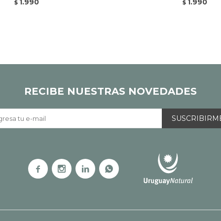
1.990
1.990
$
$
RECIBE NUESTRAS NOVEDADES
SUSCRIBIRM



