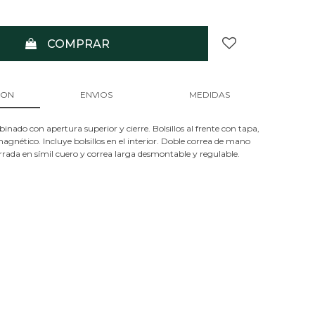
COMPRAR
ION
ENVIOS
MEDIDAS
nado con apertura superior y cierre. Bolsillos al frente con tapa,
magnético. Incluye bolsillos en el interior. Doble correa de mano
rrada en símil cuero y correa larga desmontable y regulable.