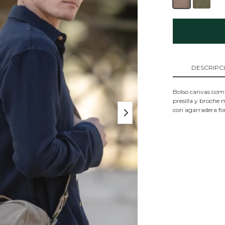
DESCRIPC
Bolso canvas combi
presilla y broche 
con agarradera fo