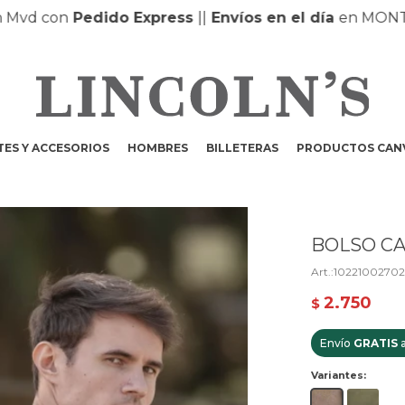
d con
Pedido Express
|
|
Envíos en el día
en MONTEVI
ES Y ACCESORIOS
HOMBRES
BILLETERAS
PRODUCTOS CAN
BOLSO CA
1022100270
2.750
$
Envío
GRATIS
a
Variantes: