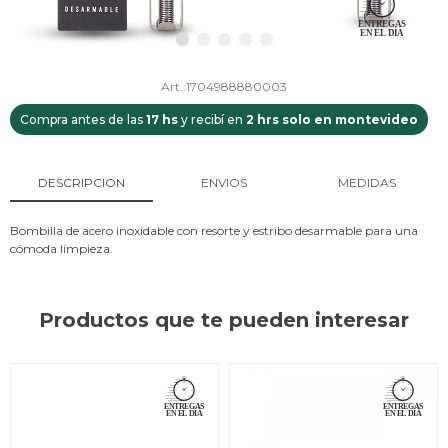
1704988880003
Compra antes de las
17 hs
y recibí en
2 hrs solo en montevideo
DESCRIPCION
ENVIOS
MEDIDAS
Bombilla de acero inoxidable con resorte y estribo desarmable para una
cómoda limpieza.
Productos que te pueden interesar