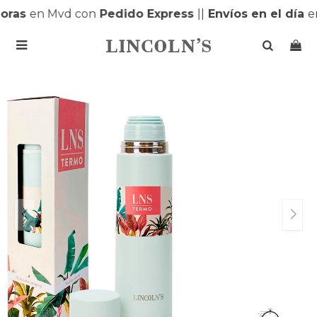
ras
en Mvd con
Pedido Express
|
|
Envíos en el día
en
