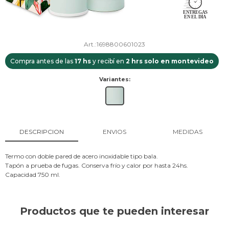
1698800601023
Compra antes de las
17 hs
y recibí en
2 hrs solo en montevideo
Variantes:
DESCRIPCION
ENVIOS
MEDIDAS
Termo con doble pared de acero inoxidable tipo bala.
Tapón a prueba de fugas. Conserva frío y calor por hasta 24hs.
Capacidad 750 ml.
Productos que te pueden interesar