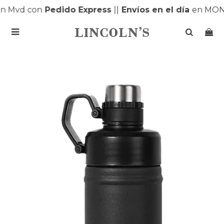
n Mvd con
Pedido Express
|
|
Envíos en el día
en MONT
