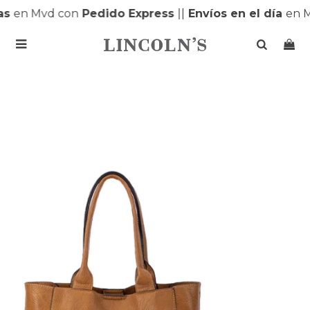
s
en Mvd con
Pedido Express
|
|
Envíos en el día
en MO
