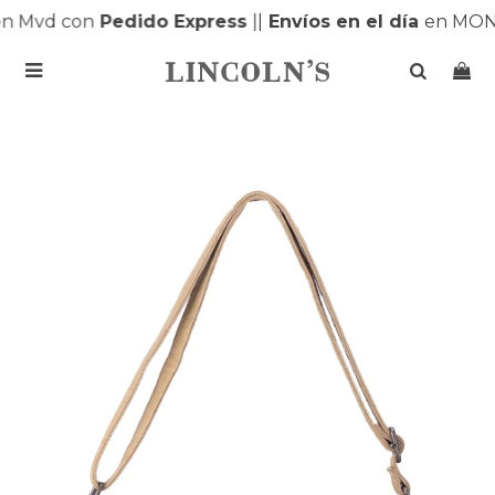
 Mvd con
Pedido Express
|
|
Envíos en el día
en MONT
