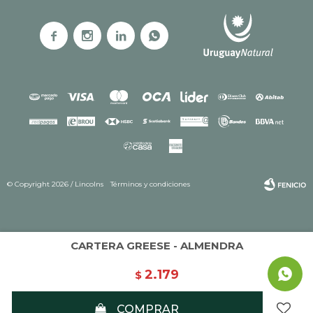




© Copyright 2026 / Lincolns
Términos y condiciones
CARTERA GREESE - ALMENDRA
2.179
$
Fenicio
COMPRAR