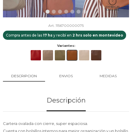
1156700000075
Compra antes de las
17 hs
y recibí en
2 hrs solo en montevideo
Variantes:
DESCRIPCION
ENVIOS
MEDIDAS
Descripción
Cartera ovalada con cierre, super espaciosa.
Cuenta con bolsillos internos para mejor organización y un bolsillo