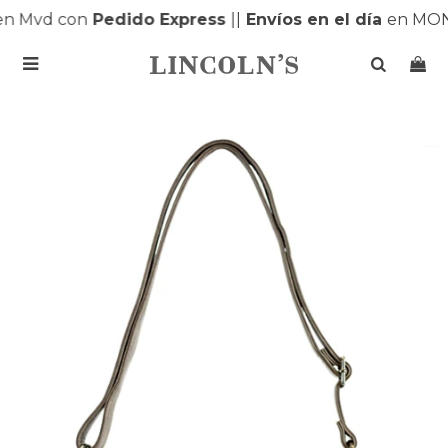
 Mvd con
Pedido Express
|
|
Envíos en el día
en MONT
