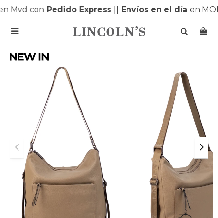
n Mvd con
Pedido Express
|
|
Envíos en el día
en MON
