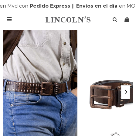
n Mvd con
Pedido Express
|
|
Envíos en el día
en MON
