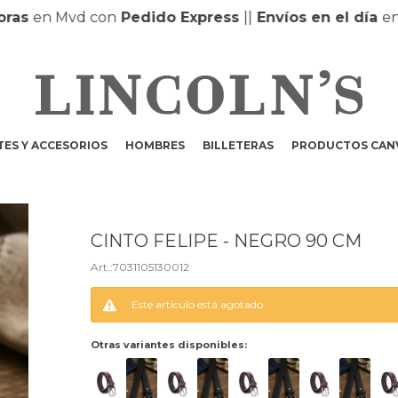
s
en Mvd con
Pedido Express
|
|
Envíos en el día
en MO
ES Y ACCESORIOS
HOMBRES
BILLETERAS
PRODUCTOS CAN
CINTO FELIPE - NEGRO 90 CM
7031105130012
Este artículo está agotado.
Otras variantes disponibles: