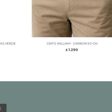
VAS VERDE
CINTO WILLIAM - CARBON 90 CM
1.290
$
E