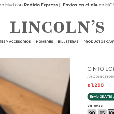
vd con
Pedido Express
|
|
Envíos en el día
en MONTEV
ES Y ACCESORIOS
HOMBRES
BILLETERAS
PRODUCTOS CAN
CINTO LO
70315051501
1.290
$
Envío
GRATIS
a
Variantes: