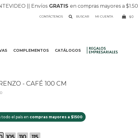
IDEO |
| Envíos
GRATIS
en compras mayores a $1.500 |
| 
CONTÁCTENOS
0
$
VAS
COMPLEMENTOS
CATÁLOGOS
.
RENZO - CAFÉ 100 CM
60
 todo el país en
compras mayores a $1500