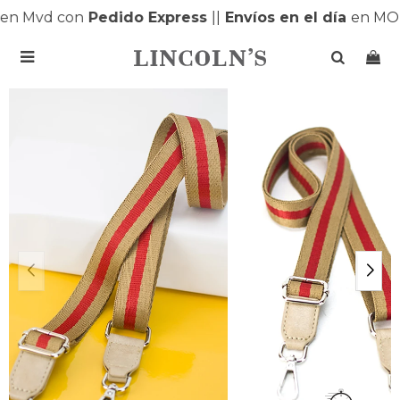
n Mvd con
Pedido Express
|
|
Envíos en el día
en MON
