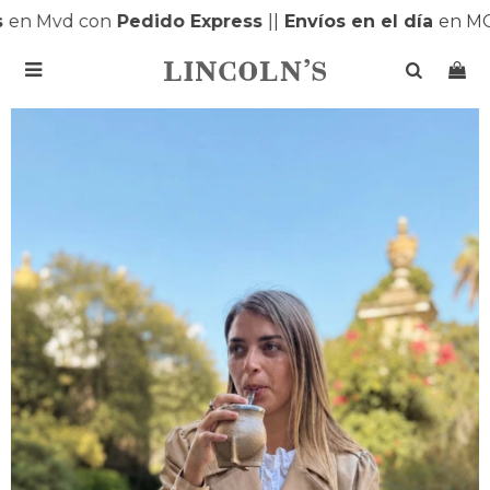
n Mvd con
Pedido Express
|
|
Envíos en el día
en MON
