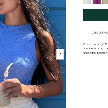
DESCRIPC
Kit de termo (750 
Mantiene la tempe
moderno, resistent