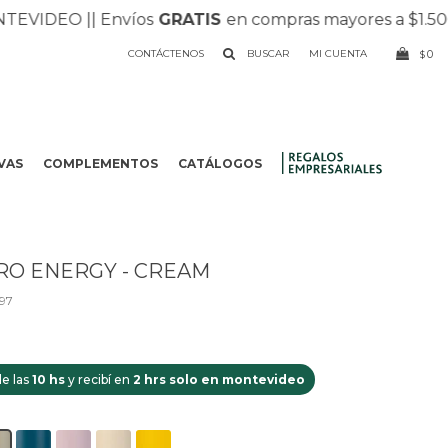
IDEO |
| Envíos
GRATIS
en compras mayores a $1.500 |
| 
CONTÁCTENOS
0
$
VAS
COMPLEMENTOS
CATÁLOGOS
.
RO ENERGY - CREAM
97
e las
10 hs
y recibí en
2 hrs solo en montevideo