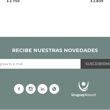
2.750
2.839
$
$
RECIBE NUESTRAS NOVEDADES
SUSCRIBIRM



