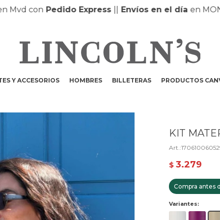
vd con
Pedido Express
|
|
Envíos en el día
en MONTEV
ES Y ACCESORIOS
HOMBRES
BILLETERAS
PRODUCTOS CAN
KIT MATE
17061006052
3.279
$
Compra antes d
Variantes: