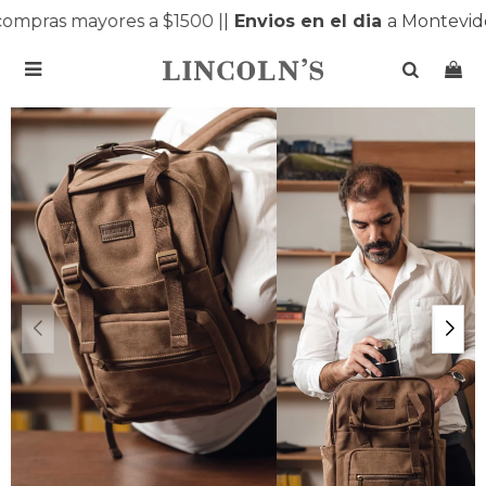
mpras mayores a $1500 |
|
Envios en el dia
a Montevide
