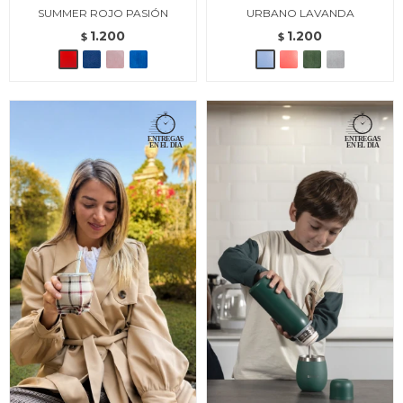
SUMMER ROJO PASIÓN
URBANO LAVANDA
1.200
1.200
$
$