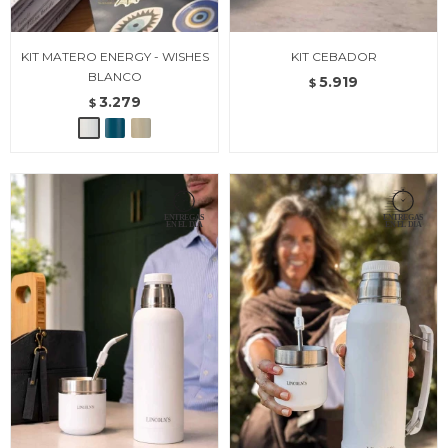
KIT MATERO ENERGY - WISHES
KIT CEBADOR
BLANCO
5.919
$
3.279
$