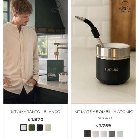
KIT AMARANTO - BLANCO
KIT MATE Y BOMBILLA ATOMIC
- NEGRO
1.870
$
1.759
$