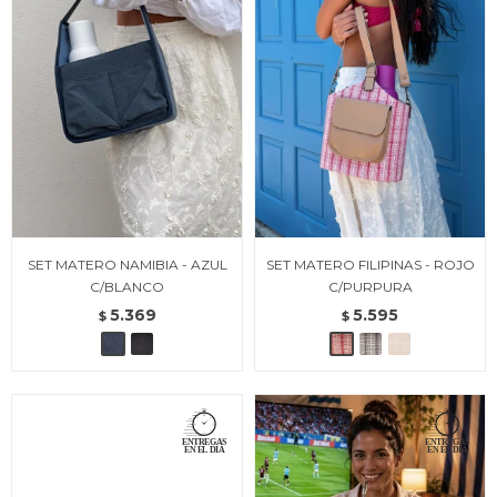
SET MATERO NAMIBIA - AZUL
SET MATERO FILIPINAS - ROJO
C/BLANCO
C/PURPURA
5.369
5.595
$
$