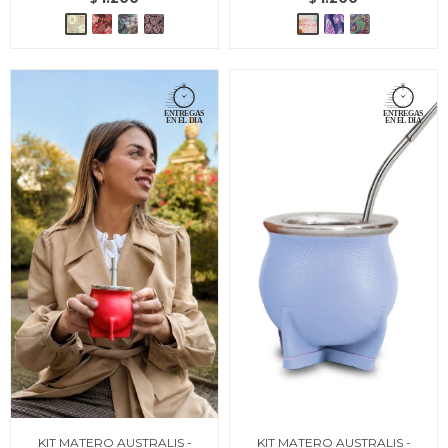
KIT MATERO AUSTRALIS -
KIT MATERO AUSTRALIS -