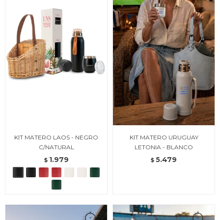
KIT MATERO LAOS - NEGRO
KIT MATERO URUGUAY
C/NATURAL
LETONIA - BLANCO
1.979
5.479
$
$