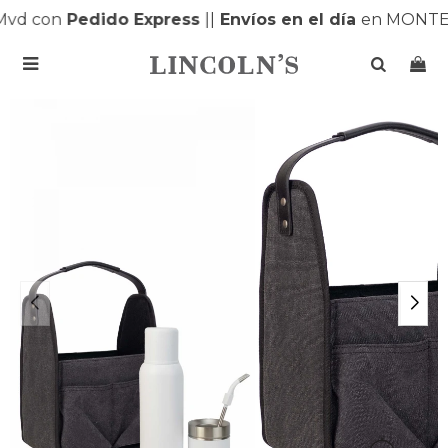
vd con
Pedido Express
|
|
Envíos en el día
en MONTEV
