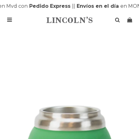
n Mvd con
Pedido Express
|
|
Envíos en el día
en MON
