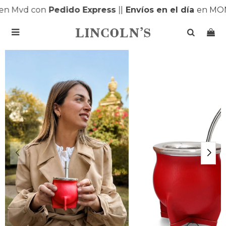
n Mvd con
Pedido Express
|
|
Envíos en el día
en MON
