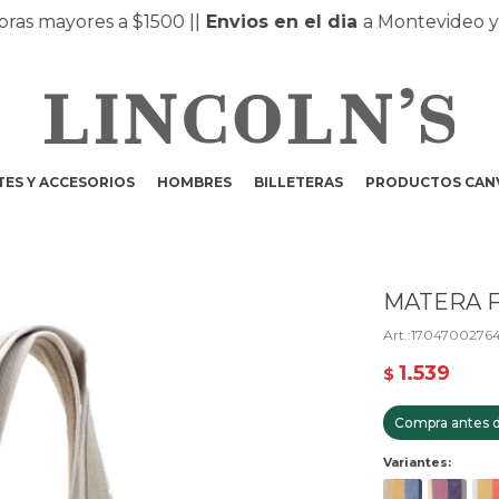
 mayores a $1500 |
|
Envios en el dia
a Montevideo y Ma
ES Y ACCESORIOS
HOMBRES
BILLETERAS
PRODUCTOS CAN
MATERA F
1704700276
1.539
$
Compra antes d
Variantes: