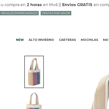
 compra en
2 horas
en Mvd |
|
Envios GRATIS
en compras
REGALOS EMPRESARIALES
VENTAS POR MAYOR
NEW
ALTO INVIERNO
CARTERAS
MOCHILAS
MAT