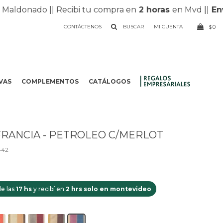
ldonado |
| Recibi tu compra en
2 horas
en Mvd |
|
Envio
CONTÁCTENOS
0
$
VAS
COMPLEMENTOS
CATÁLOGOS
.
RANCIA - PETROLEO C/MERLOT
442
e las
17 hs
y recibí en
2 hrs solo en montevideo