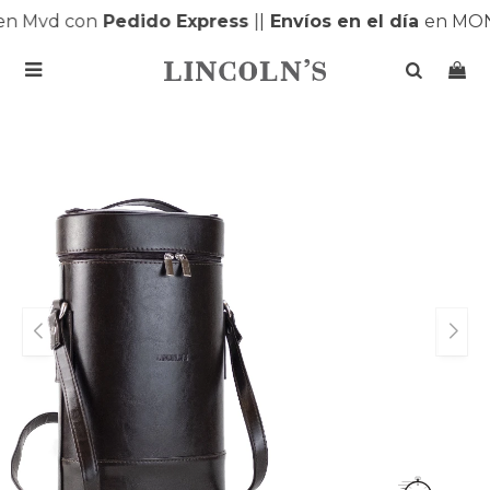
n Mvd con
Pedido Express
|
|
Envíos en el día
en MON
