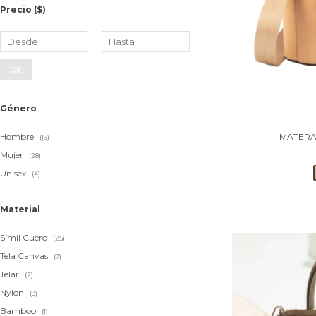
Precio
($)
OK
Género
Hombre
MATERA
(19)
Mujer
(28)
Unisex
(4)
Material
Símil Cuero
(25)
Tela Canvas
(7)
Telar
(2)
Nylon
(3)
Bamboo
(1)