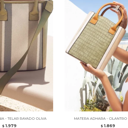
IA - TELAR RAYADO OLIVA
MATERA ADHARA - CILANTR
1.979
1.869
$
$