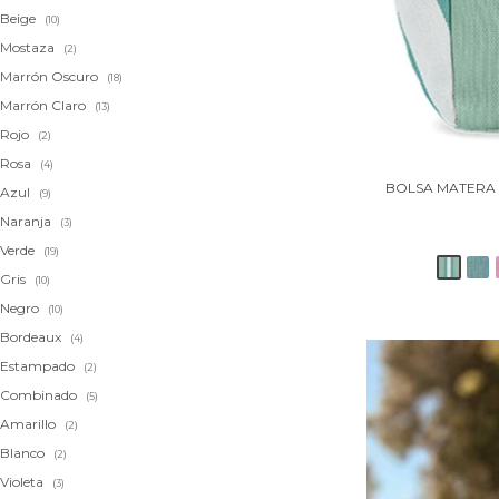
Beige
(10)
Mostaza
(2)
Marrón Oscuro
(18)
Marrón Claro
(13)
Rojo
(2)
Rosa
(4)
BOLSA MATERA 
Azul
(9)
Naranja
(3)
Verde
(19)
Gris
(10)
Negro
(10)
Bordeaux
(4)
Estampado
(2)
Combinado
(5)
Amarillo
(2)
Blanco
(2)
Violeta
(3)