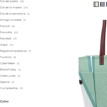
Día del padre
(20)
Día de la madre
(24)
Día de la secretaria
(1)
Amigo invisible
(4)
Para él
(16)
Para ella
(20)
Navidad
(21)
Viajar
(14)
Regalo empresarial
(7)
Turismo
(9)
CiberWeek
(3)
BlackFriday
(2)
CiberLunes
(5)
Special
(3)
Cumpleaños
(13)
Color