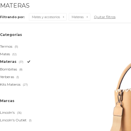
MATERAS
Quitar filtros
Filtrando por:
Mates y accesorios
Materas
Categorías
Termos
(11)
Mates
(12)
Materas
(37)
Bombillas
(8)
Yerberas
(1)
Kits Materos
(27)
Marcas
Lincoln's
(36)
Lincoln's Outlet
(1)