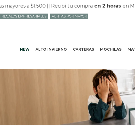
s a $1.500 |
| Recibí tu compra
en 2 horas
en Mvd con
P
REGALOS EMPRESARIALES
VENTAS POR MAYOR
NEW
ALTO INVIERNO
CARTERAS
MOCHILAS
MAT