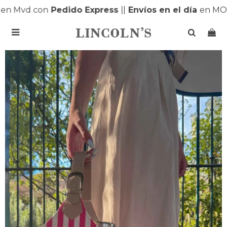
n Mvd con
Pedido Express
|
|
Envíos en el día
en MON
