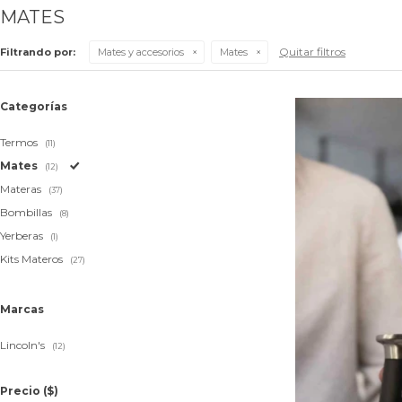
MATES
Quitar filtros
Filtrando por:
Mates y accesorios
Mates
Categorías
Termos
(11)
Mates
(12)
Materas
(37)
Bombillas
(8)
Yerberas
(1)
Kits Materos
(27)
Marcas
Lincoln's
(12)
Precio
($)