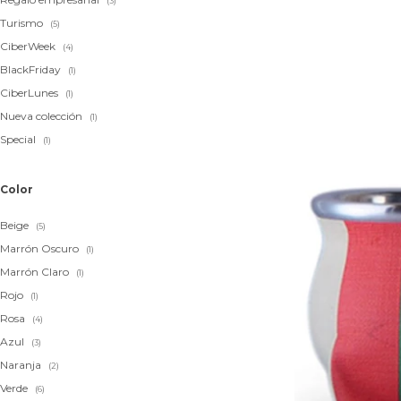
(3)
Turismo
(5)
CiberWeek
(4)
BlackFriday
(1)
CiberLunes
(1)
Nueva colección
(1)
Special
(1)
Color
Beige
(5)
Marrón Oscuro
(1)
Marrón Claro
(1)
Rojo
(1)
Rosa
(4)
Azul
(3)
Naranja
(2)
Verde
(6)