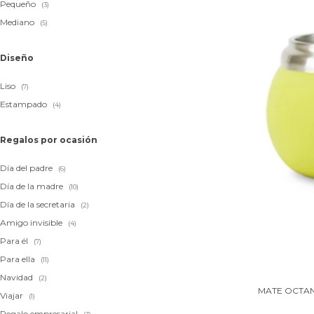
Pequeño
(3)
Mediano
(5)
Diseño
Liso
(7)
Estampado
(4)
Regalos por ocasión
Día del padre
(6)
Día de la madre
(10)
Día de la secretaria
(2)
Amigo invisible
(4)
Para él
(7)
Para ella
(11)
Navidad
(2)
MATE OCTAN
Viajar
(1)
Regalo empresarial