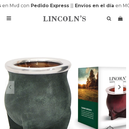
en Mvd con
Pedido Express
|
|
Envíos en el día
en MO
